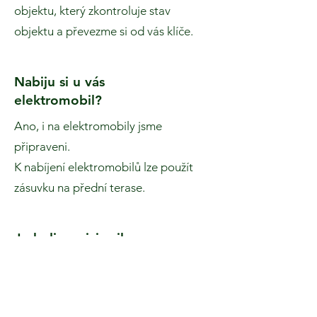
objektu, který zkontroluje stav
objektu a převezme si od vás klíče.
Nabiju si u vás
elektromobil?
Ano, i na elektromobily jsme
připraveni.
K nabíjení elektromobilů lze použít
zásuvku na přední terase.
Je k dispozici gril
nebo ohniště?
Ano, v našem ubytování máte
možnost využití grilu nebo ohniště.